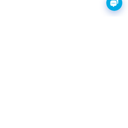
FINWHALE®- НАДЁЖНЫЕ
ЗАПЧАСТИ С ГАРАНТИЕЙ
КАТАЛОГ
Амортизаторы
Фильтры топливные
Шаровые опоры
Свечи зажигания иридиевые
Ремни ГРМ