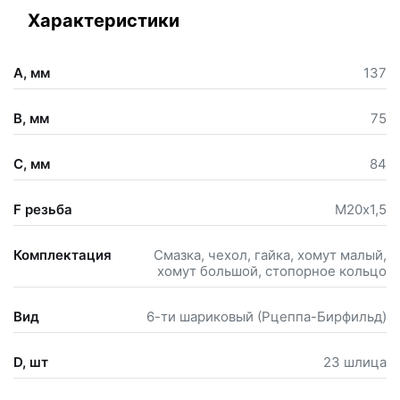
Характеристики
A, мм
137
B, мм
75
C, мм
84
F резьба
М20х1,5
Комплектация
Смазка, чехол, гайка, хомут малый,
хомут большой, стопорное кольцо
Вид
6-ти шариковый (Рцеппа-Бирфильд)
D, шт
23 шлица