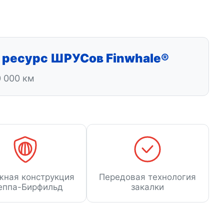
 ресурс ШРУСов Finwhale®
0 000 км
жная конструкция
Передовая технология
еппа-Бирфильд
закалки