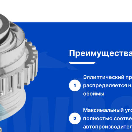
Преимуществ
Эллиптический пр
распределяется на
1
обоймы
Максимальный уг
полностью соотве
2
автопроизводите