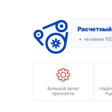
Расчетный
не менее 10
Большой запас
Надё
прочности
Рц