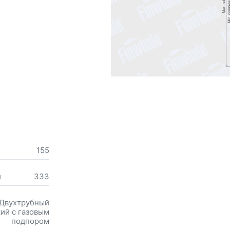
155
м
333
Двухтрубный
ий с газовым
подпором