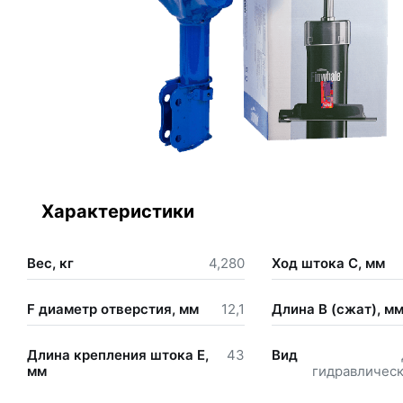
Характеристики
Вес, кг
4,280
Ход штока С, мм
F диаметр отверстия, мм
12,1
Длина В (сжат), м
Длина крепления штока Е,
43
Вид
мм
гидравлическ