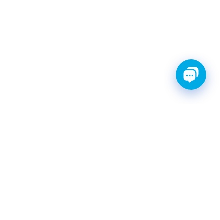
ТИ С ГАРАНТИЕЙ
ШРУС
Катушки зажигания
КАТАЛОГ
|
postavka@finwhale.ru