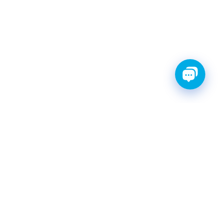
ТИ С ГАРАНТИЕЙ
ШРУС
Катушки зажигания
КАТАЛОГ
|
postavka@finwhale.ru