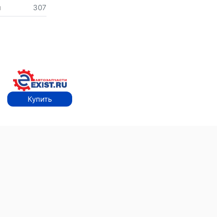
м
307
Купить