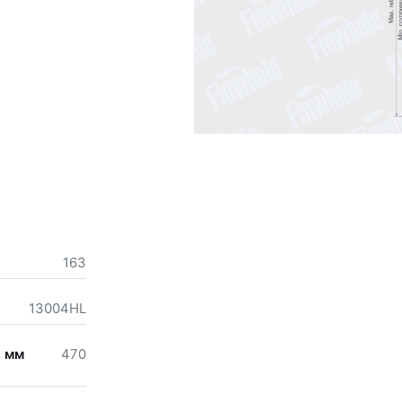
163
13004HL
, мм
470