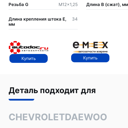
Резьба G
M12x1,25
Длина В (сжат), м
Длина крепления штока Е,
34
мм
Купить
Купить
Деталь подходит для
CHEVROLET
DAEWOO