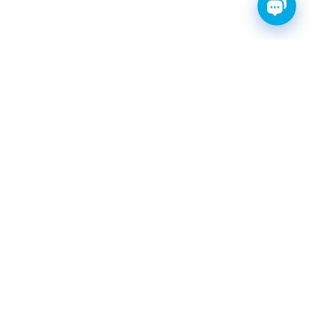
FINWHALE®- НАДЁЖНЫЕ
ЗАПЧАСТИ С ГАРАНТИЕЙ
КАТАЛОГ
Амортизаторы
Фильтры топливные
Шаровые опоры
Свечи зажигания иридиевые
Ремни ГРМ