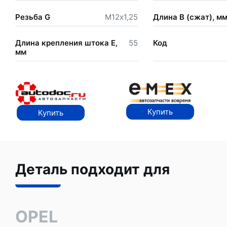
Резьба G
М12х1,25
Длина В (сжат), м
Длина крепления штока Е,
55
Код
мм
Купить
Купить
Деталь подходит для
OPEL