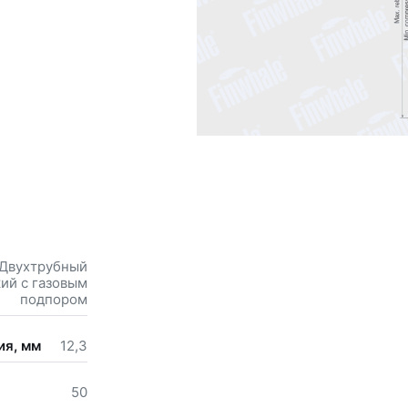
Двухтрубный
ий с газовым
подпором
ия, мм
12,3
50