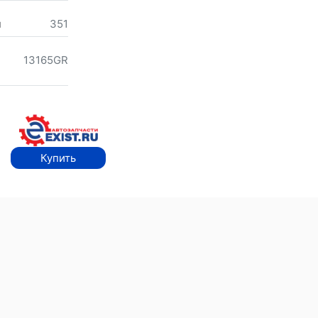
м
351
13165GR
Купить