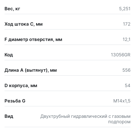
Вес, кг
5,251
Ход штока С, мм
172
F диаметр отверстия, мм
12,1
Код
13056GR
Длина А (вытянут), мм
556
D корпуса, мм
54
Резьба G
М14х1,5
Вид
Двухтрубный гидравлический с газовым
подпором