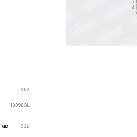
м
392
13098GL
, мм
539