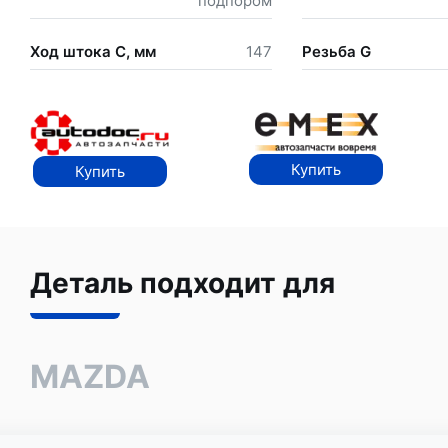
подпором
Ход штока С, мм
147
Резьба G
Купить
Купить
Деталь подходит для
MAZDA