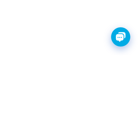
ТИ С ГАРАНТИЕЙ
ШРУС
Катушки зажигания
КАТАЛОГ
|
postavka@finwhale.ru