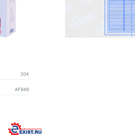
204
AF946