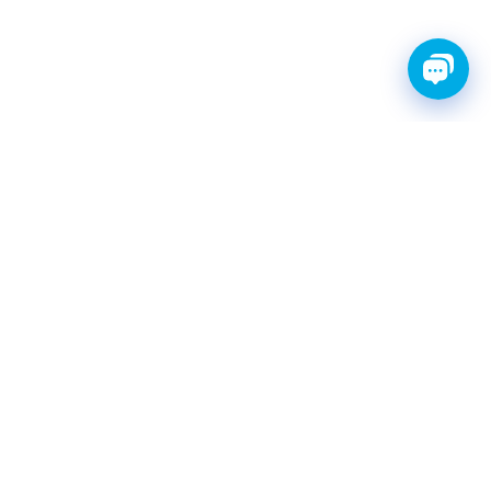
FINWHALE®- НАДЁЖНЫЕ
ЗАПЧАСТИ С ГАРАНТИЕЙ
КАТАЛОГ
Амортизаторы
Фильтры топливные
Шаровые опоры