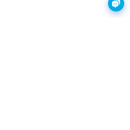
FINWHALE®- НАДЁЖНЫЕ
ЗАПЧАСТИ С ГАРАНТИЕЙ
КАТАЛОГ
Амортизаторы
Фильтры топливные
Шаровые опоры
Свечи зажигания иридиевые
Ремни ГРМ