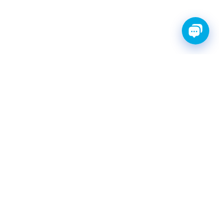
FINWHALE®- НАДЁЖНЫЕ
ЗАПЧАСТИ С ГАРАНТИЕЙ
КАТАЛОГ
Амортизаторы
Фильтры топливные
Шаровые опоры