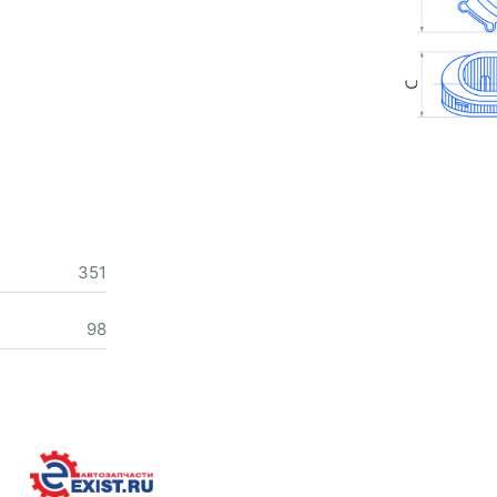
351
98