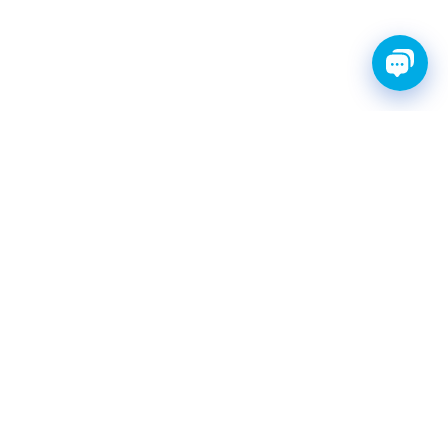
FINWHALE®- НАДЁЖНЫЕ
ЗАПЧАСТИ С ГАРАНТИЕЙ
КАТАЛОГ
Амортизаторы
Фильтры топливные
Шаровые опоры