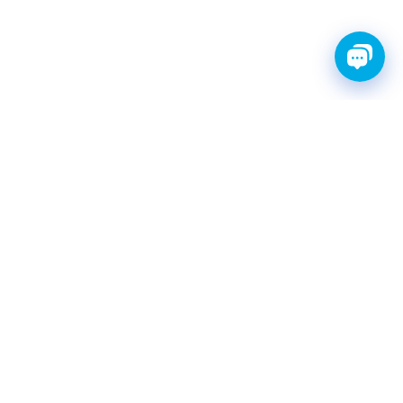
FINWHALE®- НАДЁЖНЫЕ
ЗАПЧАСТИ С ГАРАНТИЕЙ
КАТАЛОГ
Амортизаторы
Фильтры топливные
Шаровые опоры