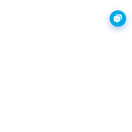
FINWHALE®- НАДЁЖНЫЕ
ЗАПЧАСТИ С ГАРАНТИЕЙ
КАТАЛОГ
Амортизаторы
Фильтры топливные
Шаровые опоры