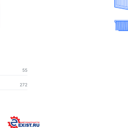
55
272