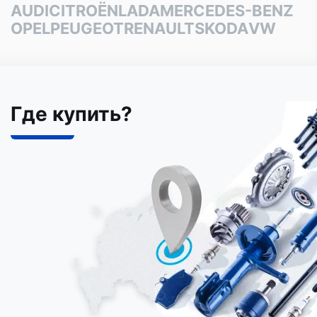
AUDI
CITROËN
LADA
MERCEDES-BENZ
OPEL
PEUGEOT
RENAULT
SKODA
VW
Где купить?