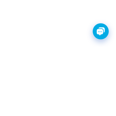
ТИ С ГАРАНТИЕЙ
ШРУС
Катушки зажигания
КАТАЛОГ
|
postavka@finwhale.ru