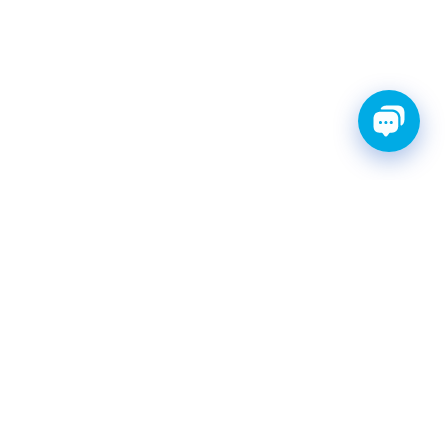
ТИ С ГАРАНТИЕЙ
ШРУС
Катушки зажигания
КАТАЛОГ
|
postavka@finwhale.ru