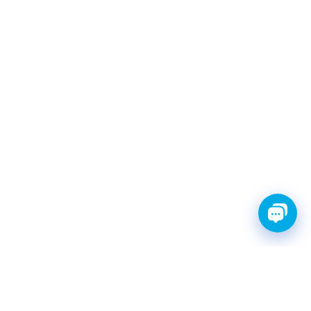
FINWHALE®- НАДЁЖНЫЕ