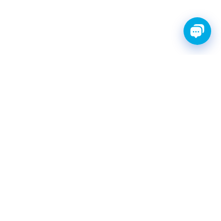
FINWHALE®- НАДЁЖНЫЕ
ЗАПЧАСТИ С ГАРАНТИЕЙ
КАТАЛОГ
Амортизаторы
Фильтры топливные
Шаровые опоры