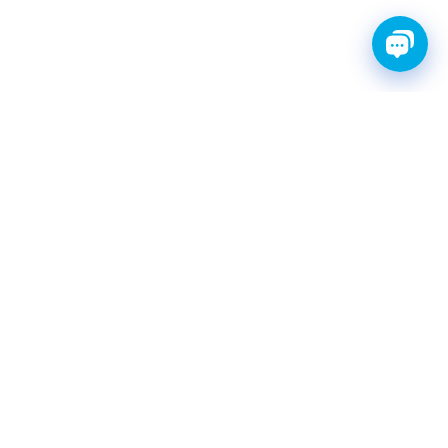
FINWHALE®- НАДЁЖНЫЕ
ЗАПЧАСТИ С ГАРАНТИЕЙ
КАТАЛОГ
Амортизаторы
Фильтры топливные
Шаровые опоры
Свечи зажигания иридиевые