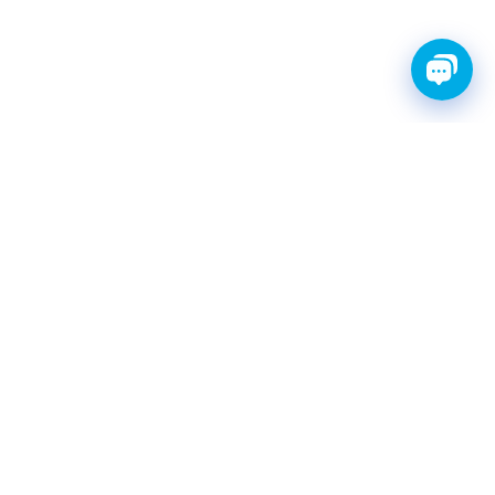
FINWHALE®- НАДЁЖНЫЕ
ЗАПЧАСТИ С ГАРАНТИЕЙ
КАТАЛОГ
Амортизаторы
Фильтры топливные
Шаровые опоры