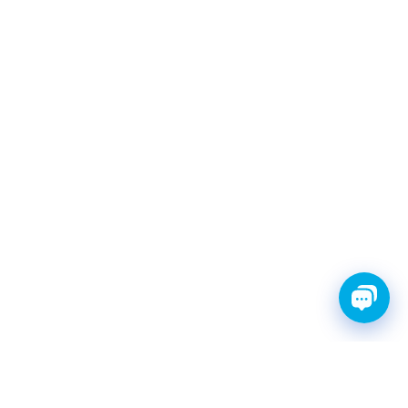
FINWHALE®- НАДЁЖНЫЕ