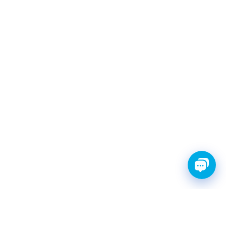
FINWHALE®- НАДЁЖНЫЕ