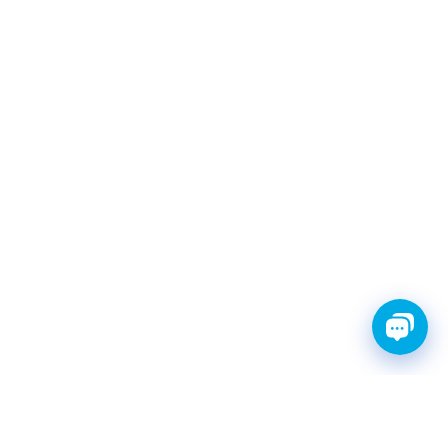
FINWHALE®- НАДЁЖНЫЕ