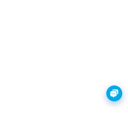
FINWHALE®- НАДЁЖНЫЕ