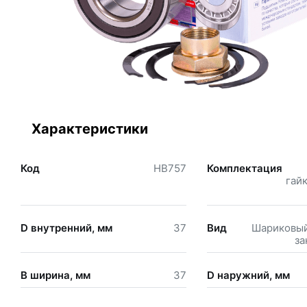
Характеристики
Код
HB757
Комплектация
гай
D внутренний, мм
37
Вид
Шариковый
за
B ширина, мм
37
D наружний, мм