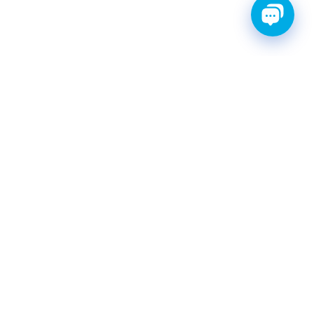
ТИ С ГАРАНТИЕЙ
ШРУС
Катушки зажигания
КАТАЛОГ
|
postavka@finwhale.ru
© Finwhale® 2026 Все права защищены