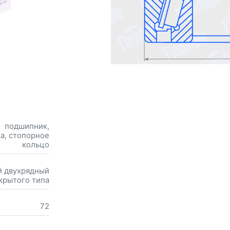
подшипник,
ка, стопорное
кольцо
 двухрядный
крытого типа
72