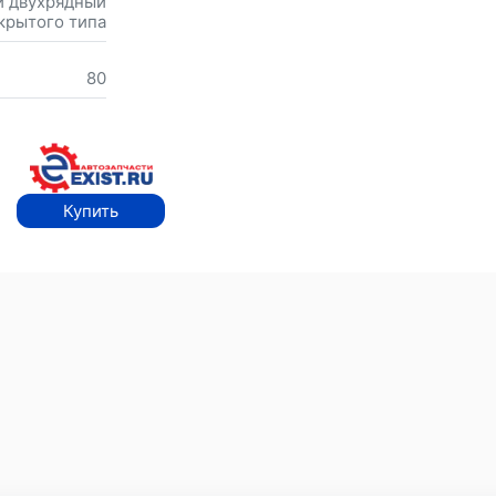
 двухрядный
крытого типа
80
Купить