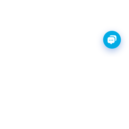
ТИ С ГАРАНТИЕЙ
ШРУС
Катушки зажигания
КАТАЛОГ
|
postavka@finwhale.ru