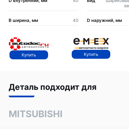
D внутренний, мм
40
Вид
Шариковый
за
B ширина, мм
40
D наружний, мм
Купить
Купить
Деталь подходит для
MITSUBISHI