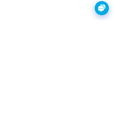
FINWHALE®- НАДЁЖНЫЕ
ЗАПЧАСТИ С ГАРАНТИЕЙ
КАТАЛОГ
Амортизаторы
Фильтры топливные
Шаровые опоры
Свечи зажигания иридиевые