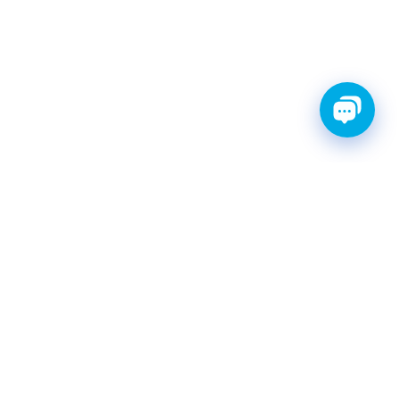
ТИ С ГАРАНТИЕЙ
ШРУС
Катушки зажигания
КАТАЛОГ
|
postavka@finwhale.ru