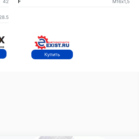
42
F
М16х1,5
28.5
Купить