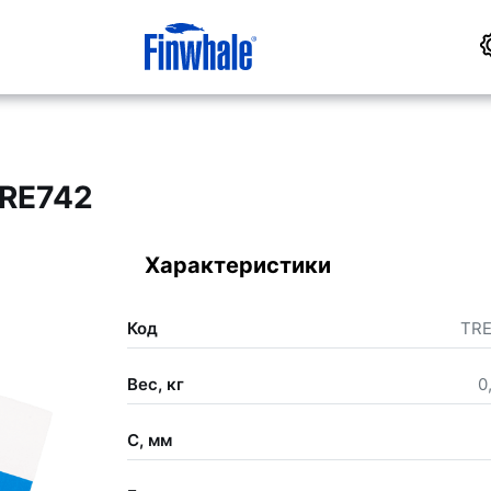
TRE742
Характеристики
Код
TRE
Вес, кг
0
C, мм