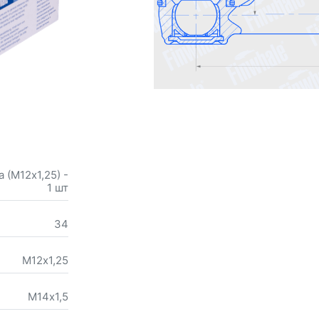
а (М12х1,25) -
1 шт
34
М12х1,25
М14х1,5