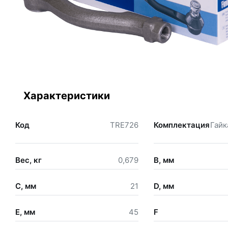
Характеристики
Код
TRE726
Комплектация
Гайк
Вес, кг
0,679
B, мм
C, мм
21
D, мм
E, мм
45
F