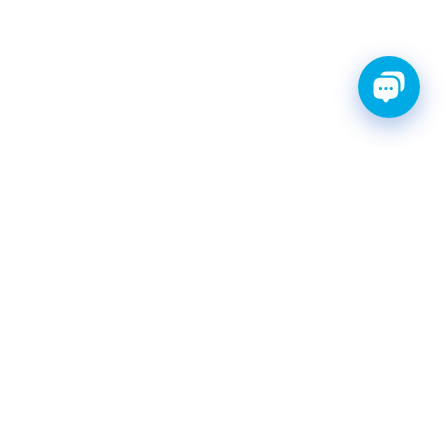
ТИ С ГАРАНТИЕЙ
ШРУС
Катушки зажигания
КАТАЛОГ
|
postavka@finwhale.ru