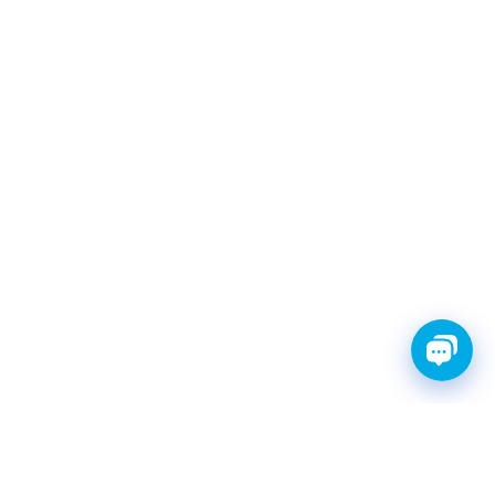
FINWHALE®- НАДЁЖНЫЕ