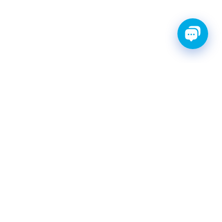
ТИ С ГАРАНТИЕЙ
ШРУС
Катушки зажигания
КАТАЛОГ
|
postavka@finwhale.ru