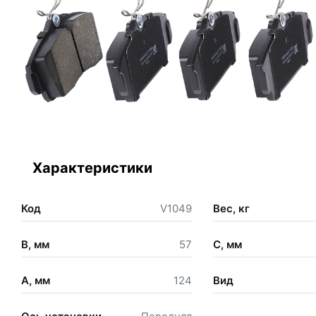
Характеристики
Код
V1049
Вес, кг
B, мм
57
C, мм
A, мм
124
Вид