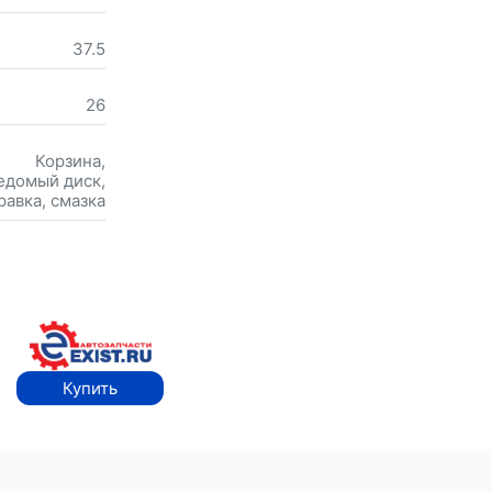
37.5
26
Корзина,
едомый диск,
равка, смазка
Купить