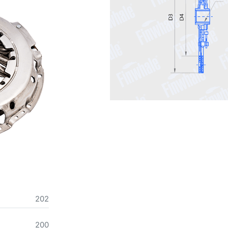
202
200