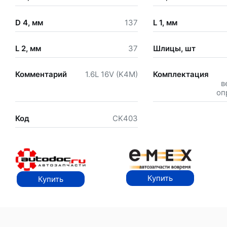
D 4, мм
137
L 1, мм
L 2, мм
37
Шлицы, шт
Комментарий
1.6L 16V (K4M)
Комплектация
в
оп
Код
CK403
Купить
Купить