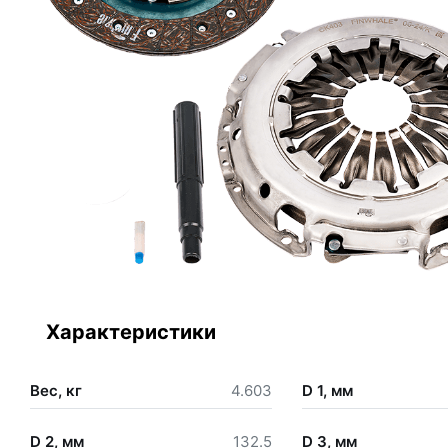
Характеристики
Вес, кг
4.603
D 1, мм
D 2, мм
132.5
D 3, мм