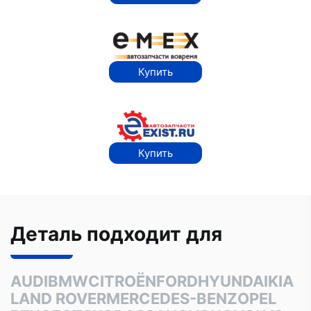
Купить
Купить
Деталь подходит для
AUDI
BMW
CITROËN
FORD
HYUNDAI
KIA
LAND ROVER
MERCEDES-BENZ
OPEL