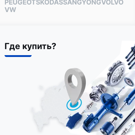
PEUGEOT
SKODA
SSANGYONG
VOLVO
VW
Где купить?