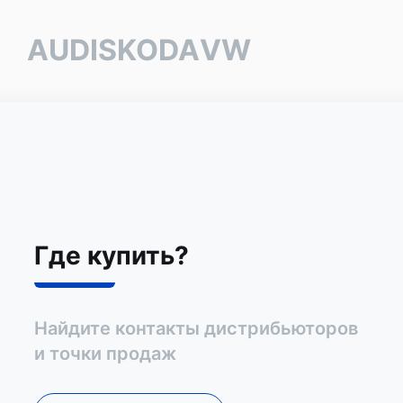
AUDI
SKODA
VW
Где купить?
Найдите контакты дистрибьюторов
и точки продаж