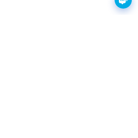
FINWHALE®- НАДЁЖНЫЕ
ЗАПЧАСТИ С ГАРАНТИЕЙ
КАТАЛОГ
Амортизаторы
Фильтры топливные
Шаровые опоры
Свечи зажигания иридиевые
Ремни ГРМ