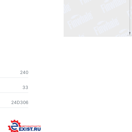
240
33
24D306