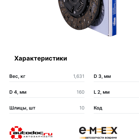
Характеристики
Вес, кг
1,631
D 3, мм
D 4, мм
160
L 2, мм
Шлицы, шт
10
Код