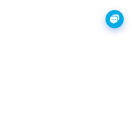
ТИ С ГАРАНТИЕЙ
ШРУС
Катушки зажигания
КАТАЛОГ
|
postavka@finwhale.ru