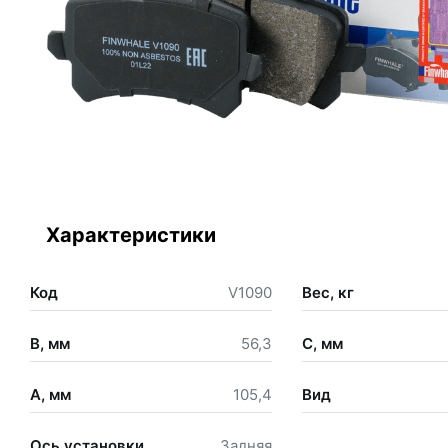
Характеристики
Код
V1090
Вес, кг
B, мм
56,3
C, мм
A, мм
105,4
Вид
Ось установки
Задняя