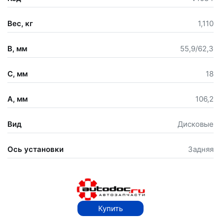
Вес, кг
1,110
B, мм
55,9/62,3
C, мм
18
A, мм
106,2
Вид
Дисковые
Ось установки
Задняя
Купить