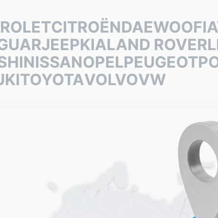
ROLET
CITROËN
DAEWOO
FI
GUAR
JEEP
KIA
LAND ROVER
L
SHI
NISSAN
OPEL
PEUGEOT
P
UKI
TOYOTA
VOLVO
VW