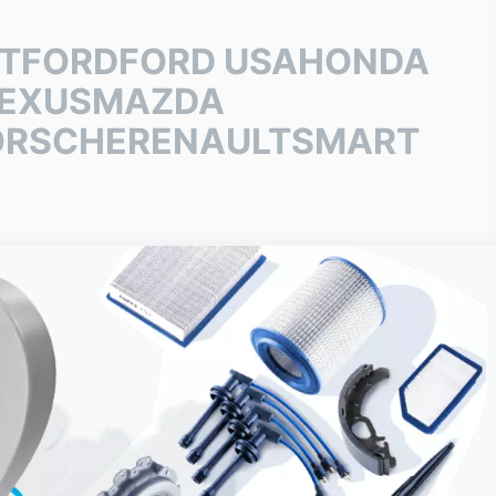
AT
FORD
FORD USA
HONDA
EXUS
MAZDA
ORSCHE
RENAULT
SMART