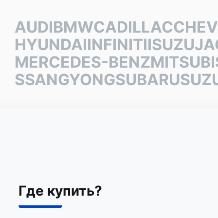
AUDI
BMW
CADILLAC
CHEV
HYUNDAI
INFINITI
ISUZU
JA
MERCEDES-BENZ
MITSUBI
SSANGYONG
SUBARU
SUZ
Где купить?