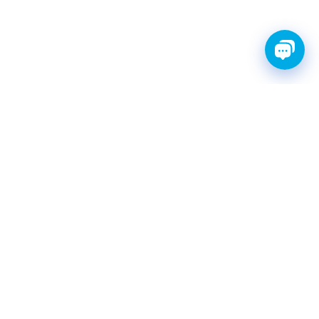
FINWHALE®- НАДЁЖНЫЕ
ЗАПЧАСТИ С ГАРАНТИЕЙ
КАТАЛОГ
Амортизаторы
Фильтры топливные
Шаровые опоры