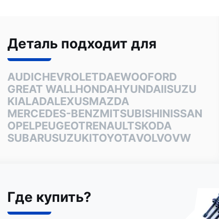
Деталь подходит для
AUDI
CHEVROLET
DAEWOO
FORD
GREAT WALL
HONDA
HYUNDAI
ISUZU
KIA
LADA
LEXUS
MAZDA
MERCEDES-BENZ
MITSUBISHI
NISSAN
OPEL
PEUGEOT
RENAULT
SKODA
SUBARU
SUZUKI
TOYOTA
VOLVO
VW
Где купить?